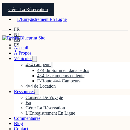
Gérer La Réservation
L'Enregistrement En Ligne
FR
NL
EN
ES
Acceuil
À Propos
Véhicules
4×4 campeurs
4×4 du Sommeil dans le dos
4×4 les campeurs en tente
F-Route 4×4 Campeurs
4×4 de Location
Ressources
Conseils De Voyage
Faq
Gérer La Réservation
L'Enregistrement En Ligne
Commentaires
Blog
Contact