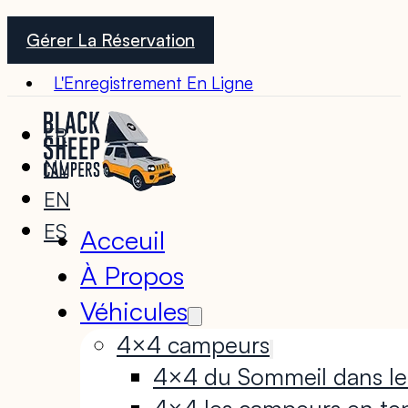
Gérer La Réservation
L'Enregistrement En Ligne
FR
NL
EN
ES
Acceuil
À Propos
Véhicules
4×4 campeurs
4×4 du Sommeil dans le
4×4 les campeurs en te