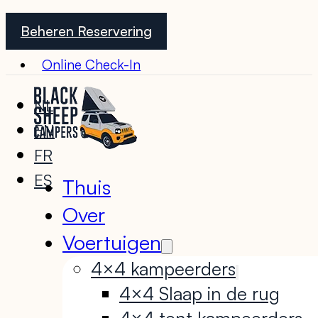
Beheren Reservering
Online Check-In
NL
EN
FR
ES
Thuis
Over
Voertuigen
4×4 kampeerders
4×4 Slaap in de rug
4×4 tent kampeerders