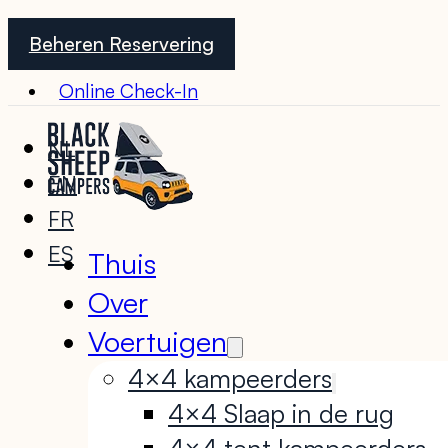
Beheren Reservering
Online Check-In
NL
EN
FR
ES
Thuis
Over
Voertuigen
4×4 kampeerders
4×4 Slaap in de rug
4×4 tent kampeerders