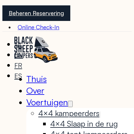
Beheren Reservering
Online Check-In
NL
EN
FR
ES
Thuis
Over
Voertuigen
4×4 kampeerders
4×4 Slaap in de rug
4×4 tent kampeerders