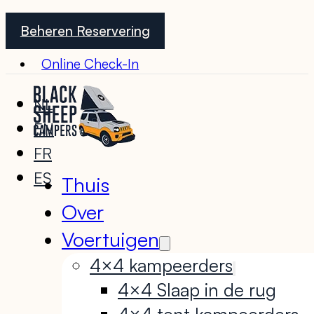
Beheren Reservering
Online Check-In
NL
EN
FR
ES
Thuis
Over
Voertuigen
4×4 kampeerders
4×4 Slaap in de rug
4×4 tent kampeerders