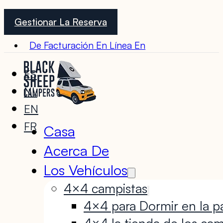
Gestionar La Reserva
De Facturación En Línea En
ES
NL
EN
FR
Casa
Acerca De
Los Vehículos
4×4 campistas
4×4 para Dormir en la pa
4×4 la tienda de los cam