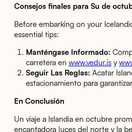
Consejos finales para Su de octu
Before embarking on your Iceland
essential tips:
Manténgase Informado:
Compro
carretera en
www.vedur.is
y
www
Seguir Las Reglas:
Acatar Isla
estacionamiento para garantizar
En Conclusión
Un viaje a Islandia en octubre pro
encantadora luces del norte y la b