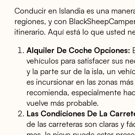
Conducir en Islandia es una manera 
regiones, y con BlackSheepCampers,
itinerario. Aquí está lo que usted n
Alquiler De Coche Opciones:
B
vehículos para satisfacer sus ne
y la parte sur de la isla, un veh
es incursionar en las zonas má
recomienda, especialmente hacia
vuelve más probable.
Las Condiciones De La Carret
de las carreteras son claras y fá
mes, la nieve puede estar presen