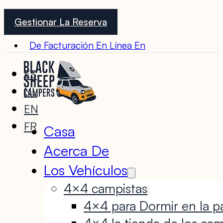
Gestionar La Reserva
De Facturación En Línea En
ES
NL
EN
FR
Casa
Acerca De
Los Vehículos
4×4 campistas
4×4 para Dormir en la pa
4×4 la tienda de los cam