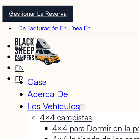
Gestionar La Reserva
De Facturación En Línea En
ES
NL
EN
FR
Casa
Acerca De
Los Vehículos
4×4 campistas
4×4 para Dormir en la pa
4×4 la tienda de los cam