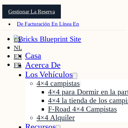
Gestionar La Reserva
De Facturación En Línea En
ES
NL
Casa
EN
Acerca De
FR
Los Vehículos
4×4 campistas
4×4 para Dormir en la part
4×4 la tienda de los campi
F-Road 4×4 Campistas
4×4 Alquiler
Recursos