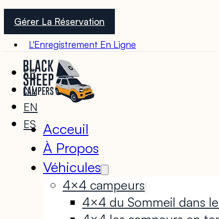
Gérer La Réservation
L'Enregistrement En Ligne
FR
NL
EN
ES
Acceuil
À Propos
Véhicules
4×4 campeurs
4×4 du Sommeil dans le
4×4 les campeurs en te