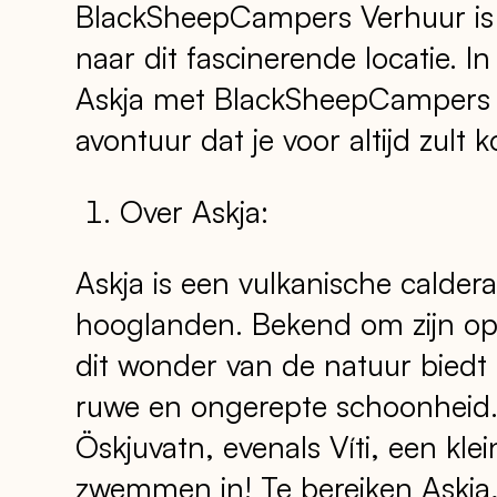
BlackSheepCampers Verhuur is h
naar dit fascinerende locatie. I
Askja met BlackSheepCampers V
avontuur dat je voor altijd zult 
Over Askja:
Askja is een vulkanische caldera 
hooglanden. Bekend om zijn op
dit wonder van de natuur biedt e
ruwe en ongerepte schoonheid.
Öskjuvatn, evenals Víti, een kle
zwemmen in! Te bereiken Askja,