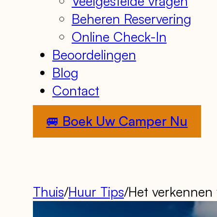
Veelgestelde vragen
Beheren Reservering
Online Check-In
Beoordelingen
Blog
Contact
🚐 Boek Uw Camper Nu
Thuis
/
Huur Tips
/
Het verkennen