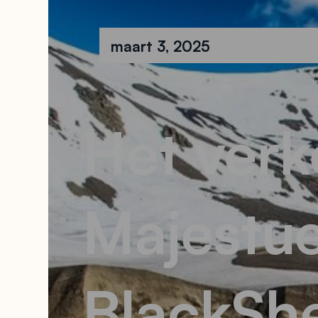
maart 3, 2025
Het ver
Majestue
BlackSh