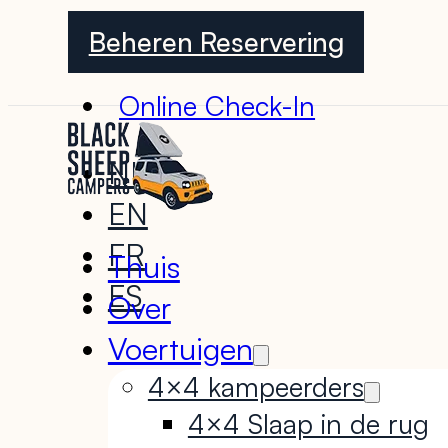
Beheren Reservering
Online Check-In
NL
EN
FR
Thuis
ES
Over
Voertuigen
4×4 kampeerders
4×4 Slaap in de rug