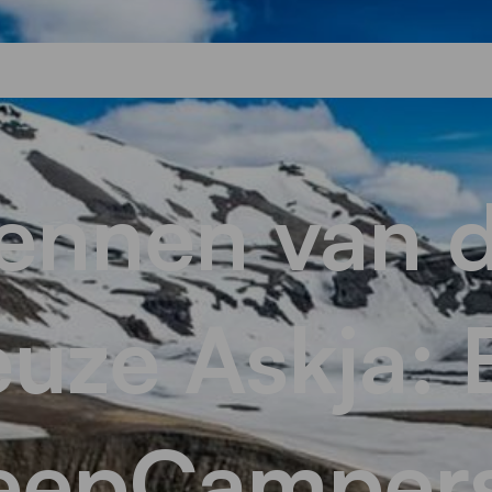
kennen van 
uze Askja: 
eepCampers