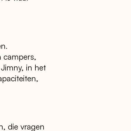
en.
n campers,
 Jimny, in het
apaciteiten,
n, die vragen