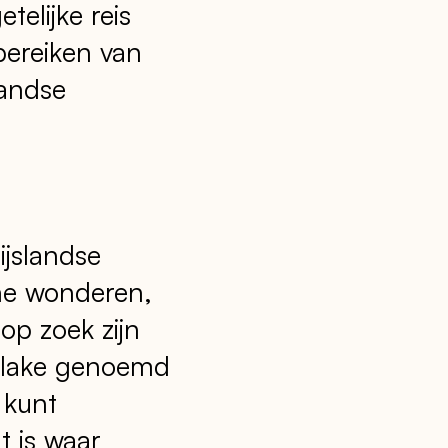
elijke reis
 bereiken van
landse
ijslandse
he wonderen,
op zoek zijn
r lake genoemd
 kunt
t is waar