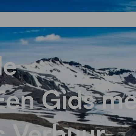
de
Een Gids me
 Verhuur