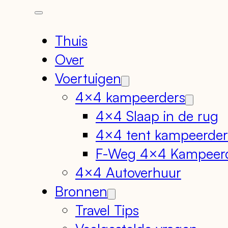
Thuis
Over
Voertuigen
4×4 kampeerders
4×4 Slaap in de rug
4×4 tent kampeerder
F-Weg 4×4 Kampeer
4×4 Autoverhuur
Bronnen
Travel Tips