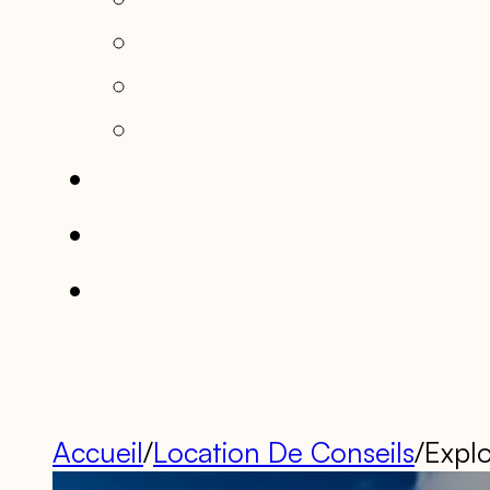
Accueil
/
Location De Conseils
/
Expl