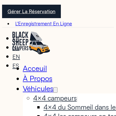
Gérer La Réservation
L'Enregistrement En Ligne
FR
NL
EN
ES
Acceuil
À Propos
Véhicules
4×4 campeurs
4×4 du Sommeil dans le
4×4 les campeurs en te